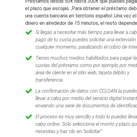
Préstamos desde 50€ hasta 300€ que puedes pagar e
el plazo que escojas. ;Para obtener el préstamo debes
una cuenta bancaria en territorio español ;Una vez 
dinero en alrededor de 15 minutos, el resto depende
Si llegas a necesitar más tiempo para llevar a cab
pago de tu cuota puedes solicitar una extensión
cualquier momento, paralizando el cobro de inte
Tienes muchos medios habilitados para pagar la
cuotas del préstamo como por ejemplo por med
área de cliente en el sitio web, tarjeta débito y
transferencia
La confirmación de datos con CCLOAN la puede
llevar a cabo por medio del servicio digital Instant
enviando una serie de documentos de identifica
El proceso es muy sencillo y todo lo puedes lleva
cabo online. Solo selecciona el monto y plazo q
necesitas y haz clic en “solicitar”