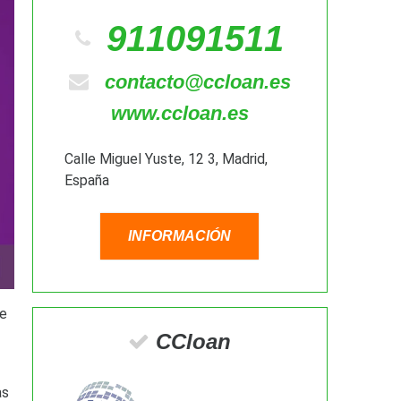
911091511
contacto@ccloan.es
www.ccloan.es
Calle Miguel Yuste, 12 3, Madrid,
España
INFORMACIÓN
re
CCloan
as