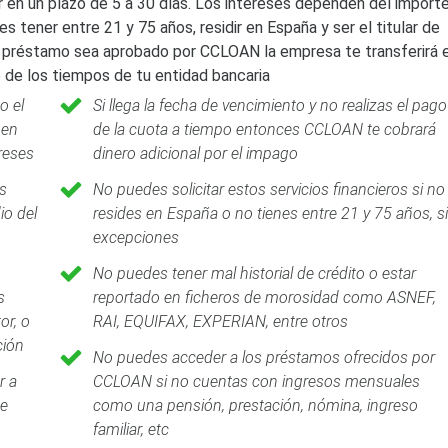
n un plazo de 5 a 30 días. Los intereses dependen del importe
 tener entre 21 y 75 años, residir en España y ser el titular de
el préstamo sea aprobado por CCLOAN la empresa te transferirá e
 de los tiempos de tu entidad bancaria
o el
Si llega la fecha de vencimiento y no realizas el pago
 en
de la cuota a tiempo entonces CCLOAN te cobrará
reses
dinero adicional por el impago
s
No puedes solicitar estos servicios financieros si no
io del
resides en España o no tienes entre 21 y 75 años, s
excepciones
No puedes tener mal historial de crédito o estar
s
reportado en ficheros de morosidad como ASNEF,
or, o
RAI, EQUIFAX, EXPERIAN, entre otros
ción
No puedes acceder a los préstamos ofrecidos por
r a
CCLOAN si no cuentas con ingresos mensuales
ue
como una pensión, prestación, nómina, ingreso
familiar, etc