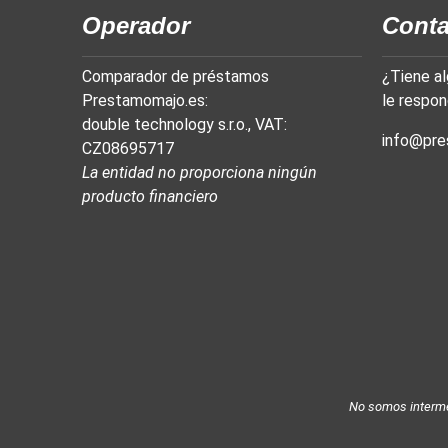
Operador
Conta
Comparador de préstamos
¿Tiene a
Prestamomajo.es:
le respon
double technology s.r.o., VAT:
info@pre
CZ08695717
La entidad no proporciona ningún
producto financiero
No somos interme