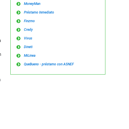
MoneyMan
Préstamo Inmediato
Finzmo
Credy
Vivus
a
Dineti
n
MiLinea
QueBueno - préstamo con ASNEF
n