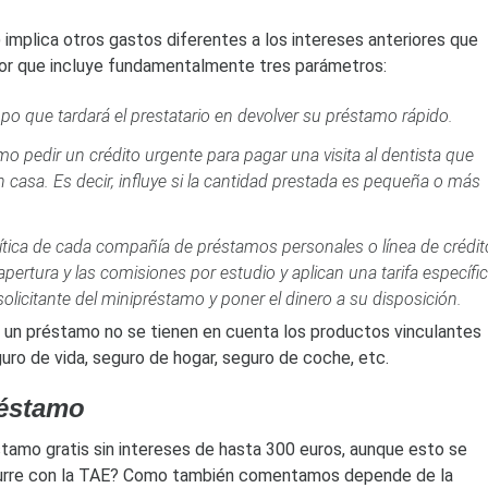
) implica otros gastos diferentes a los intereses anteriores que
ador que incluye fundamentalmente tres parámetros:
empo que tardará el prestatario en devolver su préstamo rápido.
mo pedir un crédito urgente para pagar una visita al dentista que
n casa. Es decir, influye si la cantidad prestada es pequeña o más
lítica de cada compañía de préstamos personales o línea de crédit
ertura y las comisiones por estudio y aplican una tarifa específi
solicitante del minipréstamo y poner el dinero a su disposición.
e un préstamo no se tienen en cuenta los productos vinculantes
uro de vida, seguro de hogar, seguro de coche, etc.
réstamo
tamo gratis sin intereses de hasta 300 euros, aunque esto se
ocurre con la TAE? Como también comentamos depende de la